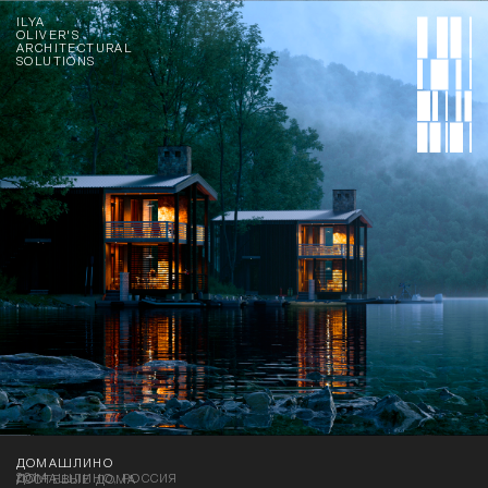
ILYA
OLIVER'S
ARCHITECTURAL
SOLUTIONS
ДОМАШЛИНО
2014
ДОМАШЛИНО, РОССИЯ
ГОСТЕВЫЕ ДОМА